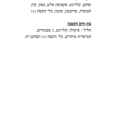
שחקן, קלרינט, סקסופון אלט, בסון, קרן,
חצוצרה, טרומבון, טובה, כלי הקשה (1)
בת-הים הקטנה
חליל / פיקולו, קלרינט, 2 פסנתרים,
חמישיית מיתרים, כלי הקשה (1) ושחקנ/ית.
Timmy
Contact
liornavokmusic@gmail.com
DE
||
HE
Privacy & Terms