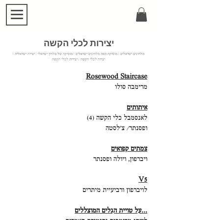
יצירות לכלי הקשה
מלחינים ישראלים | מוסיקה מאת מלחינים ישראלים | מוסיקה של מלחין ישראלי | יצירה ישראלית |
יצירה לכלי הקשה | יצירות לכלי הקשה
Rosewood Staircase
מרימבה סולו
איתותים
לאנסמבל כלי הקשה (4)
ופסנתר/ צ'לסטה
צמתים קפואים
ויברפון, ויולה ופסנתר
V5
לויברפון ורביעיית מיתרים
...על טויית הגלים המוצללים